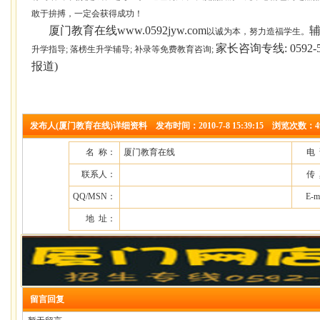
敢于拚搏，一定会获得成功！
厦门教育在线
www.0592jyw.com
以诚为本，努力造福学生。
家长咨询专线
: 0592
升学指导
;
落榜生升学辅导
;
补录等免费教育咨询
;
报道
)
发布人(厦门教育在线)详细资料 发布时间：2010-7-8 15:39:15 浏览次数：4
名 称：
厦门教育在线
电
联系人：
传
QQ/MSN：
E-m
地 址：
留言回复