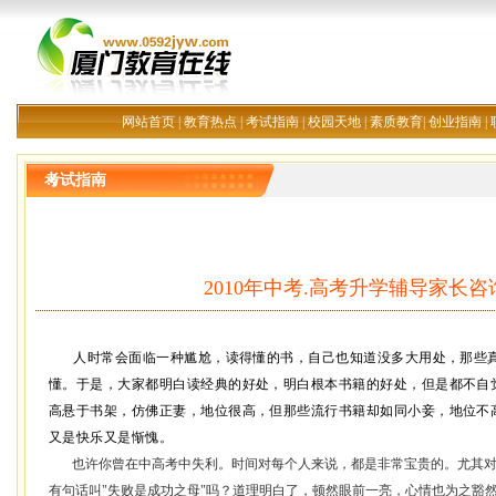
网站首页
|
教育热点
|
考试指南
|
校园天地
|
素质教育
|
创业指南
|
考试指南
2010年中考.高考升学辅导家长
人时常会面临一种尴尬，读得懂的书，自己也知道没多大用处，那些
懂。于是，大家都明白读经典的好处，明白根本书籍的好处，但是都不自
高悬于书架，仿佛正妻，地位很高，但那些流行书籍却如同小妾，地位不
又是快乐又是惭愧。
也许你曾在中高考中失利。时间对每个人来说，都是非常宝贵的。尤其
有句话叫
"
失败是成功之母
"
吗？道理明白了，顿然眼前一亮，心情也为之豁