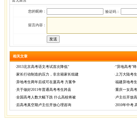
暂无留言
您的昵称：
验证码：
留言内容：
相关文章
·
2013北京高考语文考试首次降低“
·
“异地高考”终
·
家长行动制造的压力，非京籍家长组建
·
上万大陆考生
·
异地考生两年后或可在厦高考 方案争
·
福建异地考生
·
关于做好2011年普通高考考生跨县
·
重庆一女高考
·
全国高考人数大幅下跌 什么高校将被
·
卢主任开放高
·
后高考真空期卢主任开放心理咨询
·
2010年中考