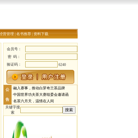
经营管理
|
名书推荐
|
资料下载
会员号：
密 码：
验证码：
6240
·
融入赛事，推动白芽奇兰茶品牌
公
·
中国世界功夫茶大赛组委会邀请函
告
·
名茶六月天，温情在人间
关键字搜
索