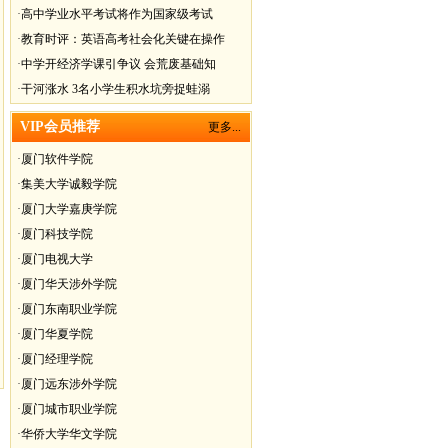
·
高中学业水平考试将作为国家级考试
·
教育时评：英语高考社会化关键在操作
·
中学开经济学课引争议 会荒废基础知
·
干河涨水 3名小学生积水坑旁捉蛙溺
VIP会员推荐
更多...
·
厦门软件学院
·
集美大学诚毅学院
·
厦门大学嘉庚学院
·
厦门科技学院
·
厦门电视大学
·
厦门华天涉外学院
·
厦门东南职业学院
·
厦门华夏学院
·
厦门经理学院
·
厦门远东涉外学院
·
厦门城市职业学院
·
华侨大学华文学院