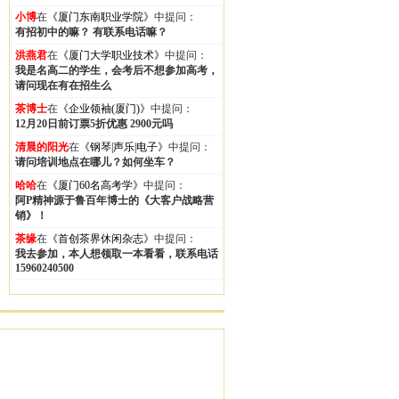
小博
在
《厦门东南职业学院》
中提问：
有招初中的嘛？ 有联系电话嘛？
洪燕君
在
《厦门大学职业技术》
中提问：
我是名高二的学生，会考后不想参加高考，
请问现在有在招生么
茶博士
在
《企业领袖(厦门)》
中提问：
12月20日前订票5折优惠 2900元吗
清晨的阳光
在
《钢琴|声乐|电子》
中提问：
请问培训地点在哪儿？如何坐车？
哈哈
在
《厦门60名高考学》
中提问：
阿P精神源于鲁百年博士的《大客户战略营
销》！
茶缘
在
《首创茶界休闲杂志》
中提问：
我去参加，本人想领取一本看看，联系电话
15960240500