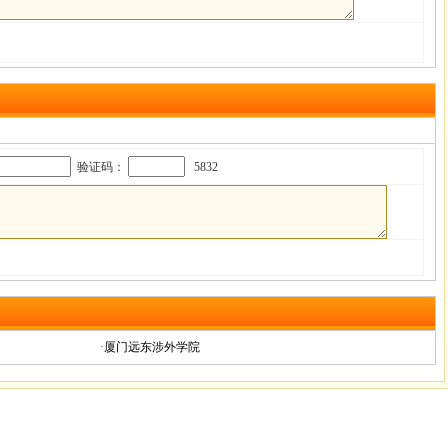
验证码：
5832
·
厦门远东涉外学院