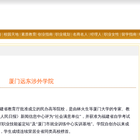
南
|
校园天地
|
素质教育
|
创业指南
|
职业规划
|
名商名人
|
经理人
|
职业女性
|
留学指南
|
厦门远东涉外学院
建省教育厅批准成立的民办高等院校，是由林火生等厦门大学的专家、教
《人民日报》新闻信息中心评为“社会满意单位”，并获准为福建省自学考试
家职业技能鉴定站”及“厦门市就业训练中心实训基地”。学院自创办以来成
，学生成绩连续荣居全省同类高校榜首。