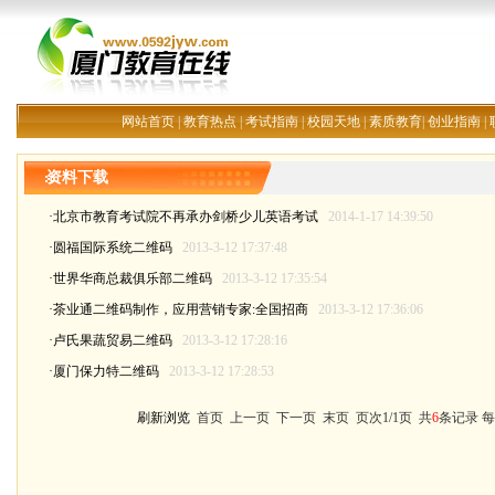
网站首页
|
教育热点
|
考试指南
|
校园天地
|
素质教育
|
创业指南
|
资料下载
·北京市教育考试院不再承办剑桥少儿英语考试
2014-1-17 14:39:50
·圆福国际系统二维码
2013-3-12 17:37:48
·世界华商总裁俱乐部二维码
2013-3-12 17:35:54
·茶业通二维码制作，应用营销专家:全国招商
2013-3-12 17:36:06
·卢氏果蔬贸易二维码
2013-3-12 17:28:16
·厦门保力特二维码
2013-3-12 17:28:53
刷新浏览
首页 上一页 下一页 末页 页次1/1页 共
6
条记录 每