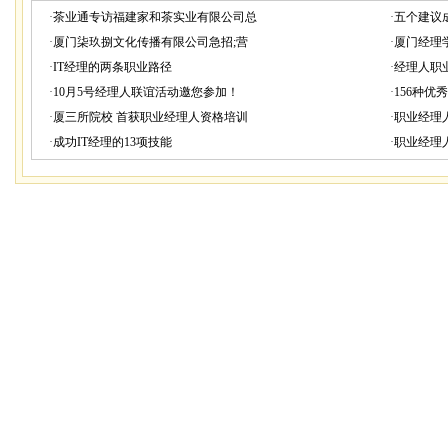
·
茶业通专访福建家和茶实业有限公司总
·
五个建议
·
厦门柒玖捌文化传播有限公司急招;营
·
厦门经理
·
IT经理的两条职业路径
·
经理人职
·
10月5号经理人联谊活动邀您参加！
·
156种优
·
厦三所院校 首获职业经理人资格培训
·
职业经理
·
成功IT经理的13项技能
·
职业经理