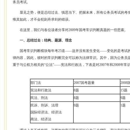
务员考试。
显见之势，便是总结过去、慎思当下、把握未来，所有公务员考试的考生
惟其如此，才不会犯刻舟求剑的错误。
在这里，我们与各位读者分享对2009年国考常识判断真题的一些思索。
一、总结过去：结构、题源、理念
国考常识判断模块每年考25道——这并没有发生变化——变化的是考试的内容
律内容，因此，彼时的常识判断完全可以称为法律常识。其中，因为公务员
重于与公权力相关的“公法”——宪法和行政法，下表是对2007年和2008年
部门法
2007国考题量
200
宪法和行政法
8题
15题
民法、刑法
8题
9题
民诉、刑诉、法理
9题
1题
国际经济法、经济法
商法、经济法