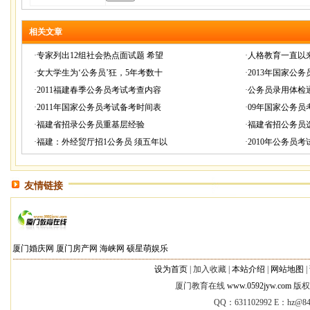
相关文章
·
专家列出12组社会热点面试题 希望
·
人格教育一直以
·
女大学生为‘公务员’狂，5年考数十
·
2013年国家公
·
2011福建春季公务员考试考查内容
·
公务员录用体检
·
2011年国家公务员考试备考时间表
·
09年国家公务
·
福建省招录公务员重基层经验
·
福建省招公务员
·
福建：外经贸厅招1公务员 须五年以
·
2010年公务员
友情链接
厦门婚庆网
厦门房产网
海峡网
硕星萌娱乐
设为首页
|
加入收藏 |
本站介绍
|
网站地图
|
厦门教育在线
www.0592jyw.com
版权所
QQ：631102992 E：
hz@84