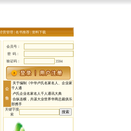
经营管理
|
名书推荐
|
资料下载
会员号：
密 码：
验证码：
3594
·
关于编制《中华卢氏名家名人、企业家
千人通
公
·
卢氏企业名家名人千人通讯大典
告
·
合纵连横，共谋大业世界华商总裁俱乐
部携手
关键字搜
索