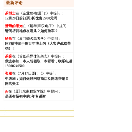
最新评论
茶博士
在
《企业领袖(厦门)》
中提问：
12月20日前订票5折优惠 2900元吗
清晨的阳光
在
《钢琴|声乐|电子》
中提问：
请问培训地点在哪儿？如何坐车？
哈哈
在
《厦门60名高考学》
中提问：
阿P精神源于鲁百年博士的《大客户战略营
销》！
茶缘
在
《首创茶界休闲杂志》
中提问：
我去参加，本人想领取一本看看，联系电话
15960240500
峉服
在
《7月17日厦门《》
中提问：
中级班：如何做好网络商店及网络营销 
网店美工
jb
在
《厦门东南职业学院》
中提问：
是否有招初中的5年专谢谢