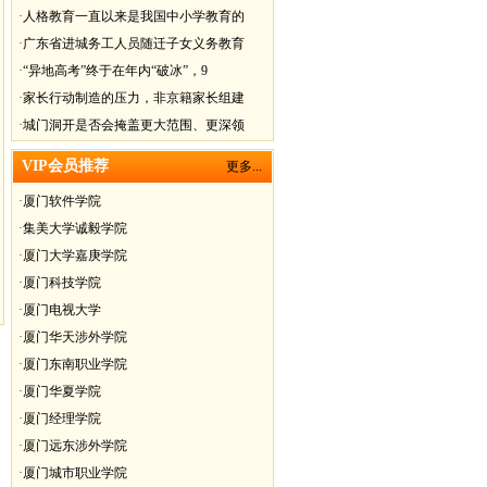
·
人格教育一直以来是我国中小学教育的
·
广东省进城务工人员随迁子女义务教育
·
“异地高考”终于在年内“破冰”，9
·
家长行动制造的压力，非京籍家长组建
·
城门洞开是否会掩盖更大范围、更深领
VIP会员推荐
更多...
·
厦门软件学院
·
集美大学诚毅学院
·
厦门大学嘉庚学院
·
厦门科技学院
·
厦门电视大学
·
厦门华天涉外学院
·
厦门东南职业学院
·
厦门华夏学院
·
厦门经理学院
·
厦门远东涉外学院
·
厦门城市职业学院