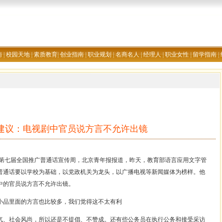
南
|
校园天地
|
素质教育
|
创业指南
|
职业规划
|
名商名人
|
经理人
|
职业女性
|
留学指南
|
建议：电视剧中官员说方言不允许出镜
是第七届全国推广普通话宣传周，北京青年报报道，昨天，教育部语言应用文字管
普通话要以学校为基础，以党政机关为龙头，以广播电视等新闻媒体为榜样。他
中的官员说方言不允许出镜。
品里面的方言也比较多，我们觉得这不太有利
气、社会风尚，所以还是不提倡、不赞成。还有些公务员在执行公务和接受采访