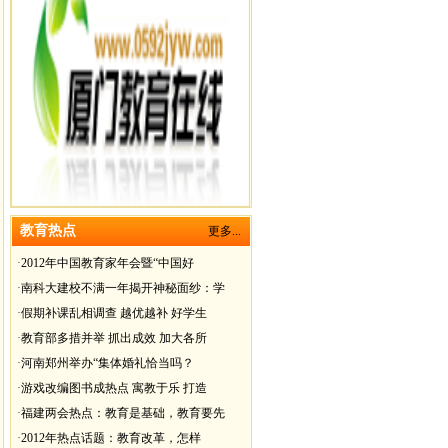
教育热点
更多...
·
2012年中国教育家年会暨“中国好
·
南科大建校不满一年揭开神秘面纱：学
·
假期补课乱相调查 越优越补 好学生
·
教育部多措并举 抓出成效 加大各所
·
河南郑州举办“集体婚礼恰当吗？
·
游戏改编图书成热点 寓教于乐 打造
·
福建两会热点：教育是基础，教育要先
·
2012年热点话题：教育改革，怎样