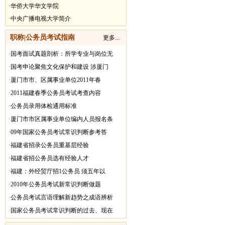
·
华侨大学华文学院
·
中央广播电视大学简介
职称|公务员考试指南
更多...
·
国考面试真题剖析：所学专业与岗位无
·
国考申论聚焦文化保护和建设 涉厦门
·
厦门市市、区属事业单位2011年春
·
2011福建春季公务员考试考查内容
·
公务员录用体检通用标准
·
厦门市市区属事业单位编内人员报名条
·
09年国家公务员考试常识判断参考答
·
福建省招录公务员重基层经验
·
福建省招公务员选有经验人才
·
福建：外经贸厅招1公务员 须五年以
·
2010年公务员考试新常识判断做题
·
公务员考试言语理解新趋势之成语辨析
·
国家公务员考试常识判断的过去、现在