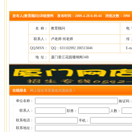
发布人(教育顾问)详细资料 发布时间：2009-4-28 8:49:44 浏览次数：3990
名 称：
教育顾问
电
联系人：
卢老师 何老师
传
QQ/MSN：
QQ：631102992 200515846
E-m
地 址：
厦门香江花园珊瑚阁34B
在线报名
网上报名享受最低优惠政策！
单位名称：
验证码
联系人：
职务：
人数：
联系电话：
手机：
联系地址：