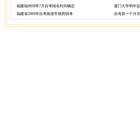
·
福建福州09年7月自考报名时间确定
·
厦门大学明年
·
福建省2009年自考旅游市场营销考
·
自考前一个月