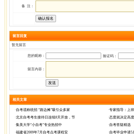
备 注：
留言回复
暂无留言
您的昵称：
验证码：
留言内容：
相关文章
·
自考谎称统招 “路边摊”吸引众多家
·
专家指导：上
·
北京自考考生接待日连续8天开放，节
·
态度就决定高
·
集美大学“小自考”专业热招中
·
自考答疑精选
·
福建省2009年7月自考点考课程安
·
自考毕业申请5